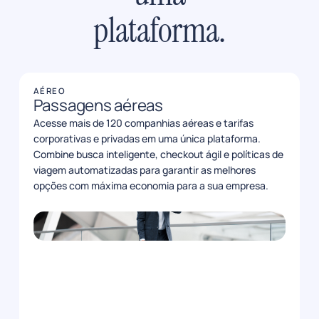
plataforma.
Centralize reservas, despesas e
AÉREO
Passagens aéreas
políticas de viagem em uma única
Acesse mais de 120 companhias aéreas e tarifas
plataforma inteligente. A Kontrip
corporativas e privadas em uma única plataforma.
automatiza a busca por voos,
Combine busca inteligente, checkout ágil e políticas de
reduz até 40% dos custos
viagem automatizadas para garantir as melhores
corporativos e devolve mais horas
opções com máxima economia para a sua empresa.
ao seu time, sem fricção.