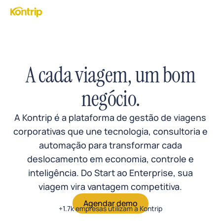
Skip
to
main
content
A cada viagem, um bom
negócio.
A Kontrip é a plataforma de gestão de viagens
corporativas que une tecnologia, consultoria e
automação para transformar cada
deslocamento em economia, controle e
inteligência. Do Start ao Enterprise, sua
viagem vira vantagem competitiva.
Agendar demo
+1.7k empresas utilizam a Kontrip